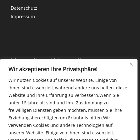
Datenschutz
Impressum
Vorträge/Aktuelles
Wir akzeptieren Ihre Privatsphäre!
Wir nutzen Cookies auf unserer Website. Einige von
Coaching-Ausbildung mit Pferden gestartet
ihnen sind essenziell, während andere uns helfen, diese
Oktober 16, 2025 - 10:11 p.m.
Website und Ihre Erfahrung zu verbessern.
Wenn Sie
Neues Format seit Winter 24/25: „AndersSchlau
unter 16 Jahre alt sind und Ihre Zustimmung zu
to Go“
freiwilligen Diensten geben möchten, müssen Sie Ihre
Oktober 16, 2025 - 9:24 p.m.
Erziehungsberechtigten um Erlaubnis bitten.
Wir
Ab November starten wieder neue Andersschlau
verwenden Cookies und andere Technologien auf
Kurse: „AS for Beginners“
unserer Website. Einige von ihnen sind essenziell,
Oktober 16, 2025 - 9:01 p.m.