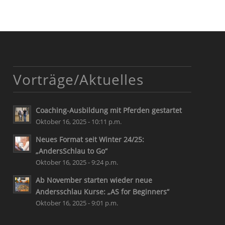
Vorträge/Aktuelles
Coaching-Ausbildung mit Pferden gestartet
Oktober 16, 2025 - 10:11 p.m.
Neues Format seit Winter 24/25:
„AndersSchlau to Go“
Oktober 16, 2025 - 9:24 p.m.
Ab November starten wieder neue
Andersschlau Kurse: „AS for Beginners“
Oktober 16, 2025 - 9:01 p.m.