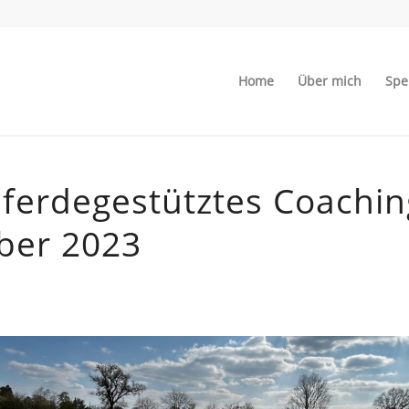
Home
Über mich
Spe
pferdegestütztes Coachi
ber 2023