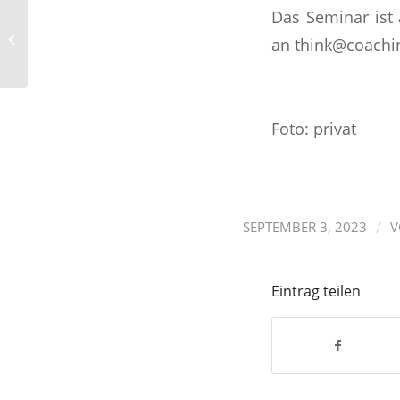
Ab September gibt es 2
Das Seminar ist 
neue Kurse: „Frauen
an think@coachi
entdecken ihre
Begabung(en...
Foto: privat
/
SEPTEMBER 3, 2023
Eintrag teilen