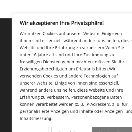
Wir akzeptieren Ihre Privatsphäre!
Wir nutzen Cookies auf unserer Website. Einige von
ihnen sind essenziell, während andere uns helfen, diese
Kontakt
Website und Ihre Erfahrung zu verbessern.
Wenn Sie
unter 16 Jahre alt sind und Ihre Zustimmung zu
freiwilligen Diensten geben möchten, müssen Sie Ihre
Coaching Feldmann
Erziehungsberechtigten um Erlaubnis bitten.
Wir
Birgit Feldmann
verwenden Cookies und andere Technologien auf
Coaching · Training · Beratung
unserer Website. Einige von ihnen sind essenziell,
Mobil: 0151.19 76 94 15
während andere uns helfen, diese Website und Ihre
www.coaching-feldmann.de
Erfahrung zu verbessern.
Personenbezogene Daten
think@coaching-feldmann.de
können verarbeitet werden (z. B. IP-Adressen), z. B. für
personalisierte Anzeigen und Inhalte oder Anzeigen- un
Inhaltsmessung.