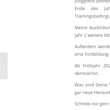
Jungpferd (extre
Ende des Jah
Trainingsbeding
Meine Ausbildu
Jahr 2 weitere M
Außerdem werd
eine Fortbildung
Ab
November/Dezember
Ab Frühjahr 20
neue Kurse für
demnächst.
Jugendliche/junge
Erwachsene
Was sind Deine 
gar neue Heraus
Schreib mir gern