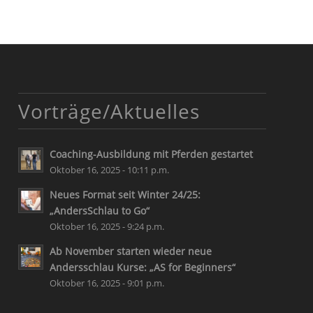
Vorträge/Aktuelles
Coaching-Ausbildung mit Pferden gestartet
Oktober 16, 2025 - 10:11 p.m.
Neues Format seit Winter 24/25:
„AndersSchlau to Go“
Oktober 16, 2025 - 9:24 p.m.
Ab November starten wieder neue
Andersschlau Kurse: „AS for Beginners“
Oktober 16, 2025 - 9:01 p.m.