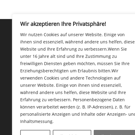
Wir akzeptieren Ihre Privatsphäre!
Wir nutzen Cookies auf unserer Website. Einige von
ihnen sind essenziell, während andere uns helfen, diese
Kontakt
Website und Ihre Erfahrung zu verbessern.
Wenn Sie
unter 16 Jahre alt sind und Ihre Zustimmung zu
freiwilligen Diensten geben möchten, müssen Sie Ihre
Coaching Feldmann
Erziehungsberechtigten um Erlaubnis bitten.
Wir
Birgit Feldmann
verwenden Cookies und andere Technologien auf
Coaching · Training · Beratung
unserer Website. Einige von ihnen sind essenziell,
Mobil: 0151.19 76 94 15
während andere uns helfen, diese Website und Ihre
www.coaching-feldmann.de
Erfahrung zu verbessern.
Personenbezogene Daten
think@coaching-feldmann.de
können verarbeitet werden (z. B. IP-Adressen), z. B. für
personalisierte Anzeigen und Inhalte oder Anzeigen- un
Inhaltsmessung.