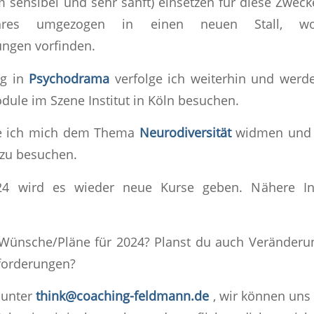
m sensibel und sehr sanft) einsetzen für diese Zweck
res umgezogen in einen neuen Stall, w
ungen vorfinden.
ng in
Psychodrama
verfolge ich weiterhin und werd
odule im Szene Institut in Köln besuchen.
e ich mich dem Thema
Neurodiversität
widmen und 
 zu besuchen.
24 wird es wieder neue Kurse geben. Nähere In
Wünsche/Pläne für 2024? Planst du auch Veränderu
forderungen?
 unter
think@coaching-feldmann.de
, wir können uns