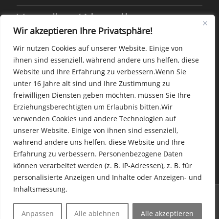
Vorträge/Aktuelles
Wir akzeptieren Ihre Privatsphäre!
Wir nutzen Cookies auf unserer Website. Einige von
Coaching-Ausbildung mit Pferden gestartet
ihnen sind essenziell, während andere uns helfen, diese
Oktober 16, 2025 - 10:11 p.m.
Website und Ihre Erfahrung zu verbessern.
Wenn Sie
Neues Format seit Winter 24/25: „AndersSchlau
unter 16 Jahre alt sind und Ihre Zustimmung zu
to Go“
freiwilligen Diensten geben möchten, müssen Sie Ihre
Oktober 16, 2025 - 9:24 p.m.
Erziehungsberechtigten um Erlaubnis bitten.
Wir
Ab November starten wieder neue Andersschlau
verwenden Cookies und andere Technologien auf
Kurse: „AS for Beginners“
unserer Website. Einige von ihnen sind essenziell,
Oktober 16, 2025 - 9:01 p.m.
während andere uns helfen, diese Website und Ihre
Erfahrung zu verbessern.
Personenbezogene Daten
können verarbeitet werden (z. B. IP-Adressen), z. B. für
personalisierte Anzeigen und Inhalte oder Anzeigen- und
Inhaltsmessung.
© Copyright - Coaching Feldmann · Designed by www.designbüro-
damenwahl.de
Anpassen
Alle ablehnen
Alle akzeptieren